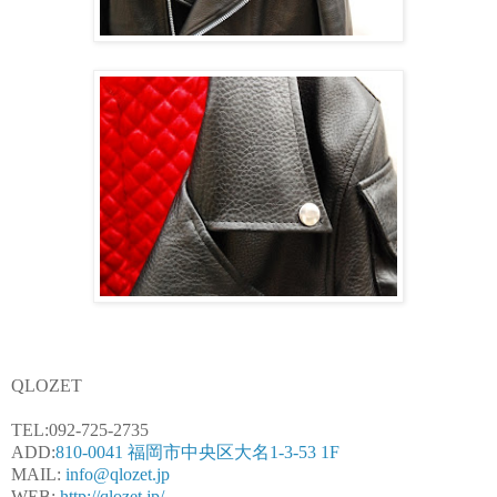
QLOZET
TEL:092-725-2735
ADD:
810-0041 福岡市中央区大名1-3-53 1F
MAIL:
info@qlozet.jp
WEB:
http://qlozet.jp/